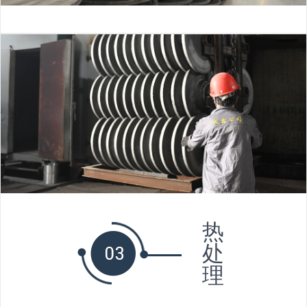
热
处
理