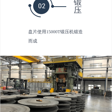
锻
压
盘片使用15000T锻压机锻造
而成