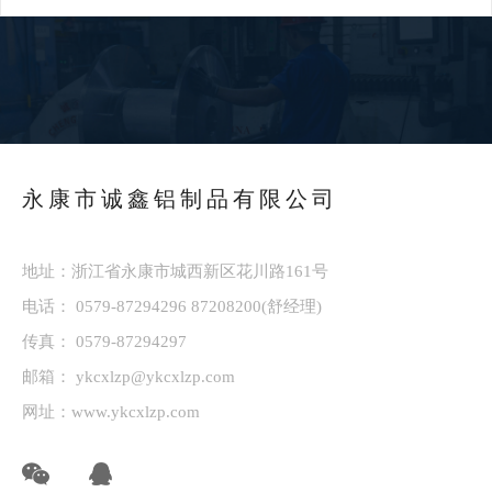
永康市诚鑫铝制品有限公司
地址：浙江省永康市城西新区花川路161号
电话：
0579-87294296
87208200
(舒经理)
传真： 0579-87294297
邮箱：
ykcxlzp@ykcxlzp.com
网址：
www.ykcxlzp.com