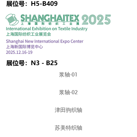
贝宁格经轴
毕佳诺
丰田织轴
浆轴-01
浆轴-02
津田驹织轴
苏美特织轴