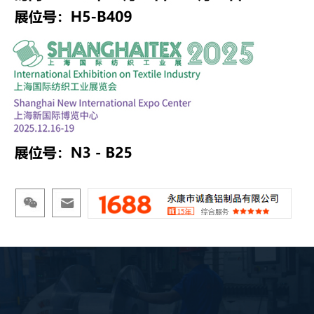
产品规格
产品尺寸(mm)
产品编号
DxE
B
T
H
d
L
C-005
355x255
φ100
23
φ250
6004轴承
301
7