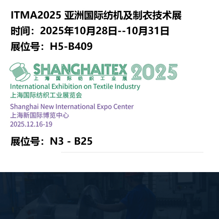
产品规格
产品尺寸(mm)
重量
产品编号
DxE
B
T
H
d
L
kg
C-009
405x350
φ114
22
/
φ28铜套
394
10.6