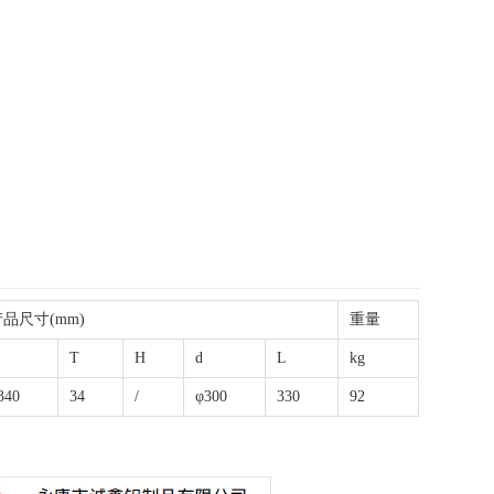
品尺寸(mm)
重量
T
H
d
L
kg
340
34
/
φ300
330
92