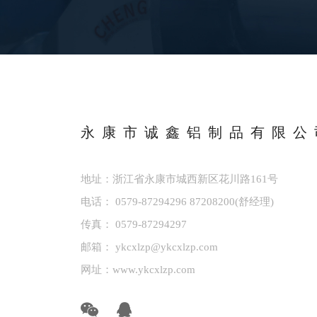
永康市诚鑫铝制品有限公
地址：浙江省永康市城西新区花川路161号
电话：
0579-87294296
87208200
(舒经理)
传真： 0579-87294297
邮箱：
ykcxlzp@ykcxlzp.com
网址：
www.ykcxlzp.com