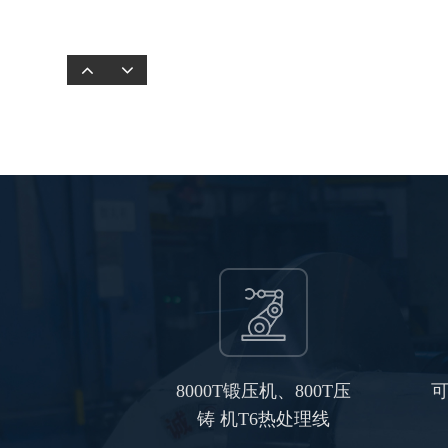
8000T锻压机、800T压
可
铸 机T6热处理线